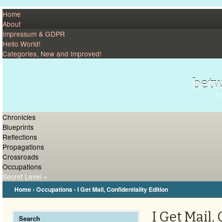
Home
About
Impressum & GDPR
Hello World!
Categories, New and Improved!
betw
A 
Chronicles
Blueprints
Reflections
Propagations
Crossroads
Occupations
Secret Level »
Home
›
Occupations
›
I Get Mail, Confidentiality Edition
I Get Mail,
Search