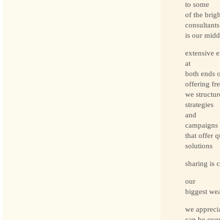
to some
of the brigh
consultants 
is our mid
extensive e
at
both ends 
offering fr
we structu
strategies
and
campaigns
that offer q
solutions
sharing is 
our
biggest we
we apprecia
can be over