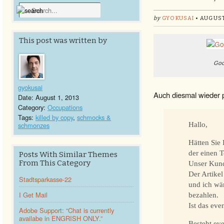
by
GYOKUSAI
• AUGUST
This post was written by
Goo
gyokusai
Auch diesmal wieder p
Date: August 1, 2013
Category:
Occupations
Tags:
killed by copy
,
schmocks &
schmonzes
Hallo,
Hätten Sie 
der einen 
Posts With Similar Themes
From This Category
Unser Kund
Der Artikel
Stadtsparkasse-22
und ich wär
I Get Mail
bezahlen.
Ist das eve
Adobe Support: “Chat is currently
availabe in ENGRISH ONLY.”
Besteht eve