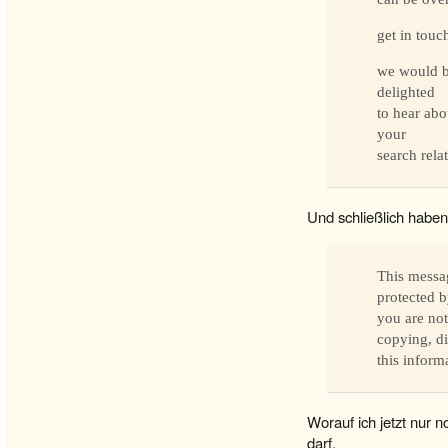
get in touc
we would 
delighted
to hear abo
your
search rel
Und schließlich haben
This messag
protected b
you are not
copying, di
this informa
Worauf ich jetzt nur 
darf.