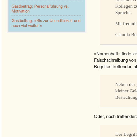
Gastbeitrag: Personalführung vs.
Kollegen zu
Motivation
Sprache.
Gastbeitrag: »Bis zur Unendlichkeit und
Mit freund
noch viel weiter!«
Claudia Bo
»Namenhaft« finde ic
Falschschreibung vo
Begriffes treffender, a
Neben der 
kleiner Gel
Bestechung
Oder, noch treffender:
Der Begriff