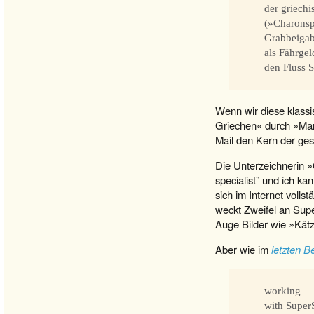
der griechi
(»Charonsp
Grabbeigabe
als Fährge
den Fluss S
Wenn wir diese klass
Griechen« durch »Mar
Mail den Kern der ges
Die Unterzeichnerin »C
specialist” und ich ka
sich im Internet voll
weckt Zweifel an Supe
Auge Bilder wie »Kätz
Aber wie im
letzten Be
working
with Super