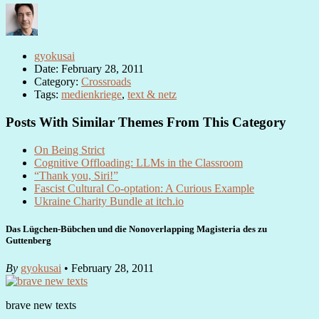
gyokusai
Date: February 28, 2011
Category:
Crossroads
Tags:
medienkriege
,
text & netz
Posts With Similar Themes From This Category
On Being Strict
Cognitive Offloading: LLMs in the Classroom
“Thank you, Siri!”
Fascist Cultural Co-optation: A Curious Example
Ukraine Charity Bundle at itch.io
Das Lügchen-Bübchen und die Nonoverlapping Magisteria des zu
Guttenberg
By
gyokusai
• February 28, 2011
brave new texts