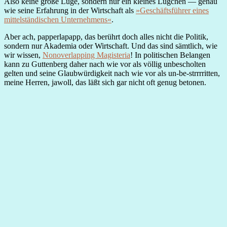
Also keine große Lüge, sondern nur ein kleines Lügchen — genau
wie seine Erfahrung in der Wirtschaft als
»Geschäftsführer eines
mittelständischen Unternehmens«
.
Aber ach, papperlapapp, das berührt doch alles nicht die Politik,
sondern nur Akademia oder Wirtschaft. Und das sind sämtlich, wie
wir wissen,
Nonoverlapping Magisteria
! In politischen Belangen
kann zu Guttenberg daher nach wie vor als völlig unbescholten
gelten und seine Glaubwürdigkeit nach wie vor als un-be-strrrritten,
meine Herren, jawoll, das läßt sich gar nicht oft genug betonen.