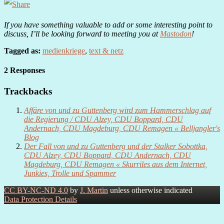
If you have something valuable to add or some interesting point to
discuss, I’ll be looking forward to meeting you at
Mastodon
!
Tagged as:
medienkriege
,
text & netz
2 Responses
Trackbacks
Affäre von und zu Guttenberg wird zum Hammerschlag auf
die Regierung / CDU Alzey, CDU Boppard, CDU
Andernach, CDU Magdeburg, CDU Remagen « Belljangler's
Blog
Der Fall von und zu Guttenberg und der Stalker Sobottka,
CDU Alzey, CDU Boppard, CDU Andernach, CDU
Magdeburg, CDU Remagen « Skurriles aus dem Internet,
Junkies, Trolle und Spammer
CC BY-NC-ND 4.0
by
J. Martin
unless otherwise indicated
Data Protection Details