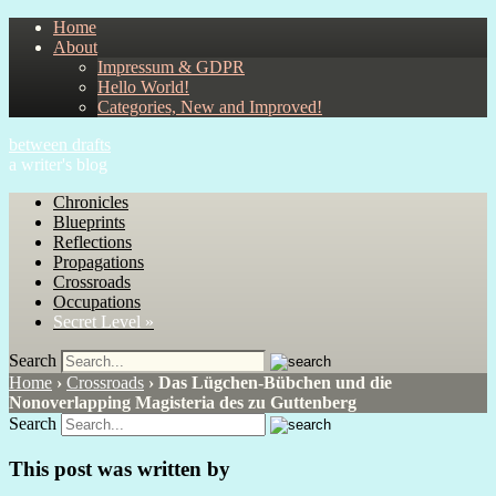
Home
About
Impressum & GDPR
Hello World!
Categories, New and Improved!
between drafts
a writer's blog
Chronicles
Blueprints
Reflections
Propagations
Crossroads
Occupations
Secret Level »
Search
Home
›
Crossroads
›
Das Lügchen-Bübchen und die
Nonoverlapping Magisteria des zu Guttenberg
Search
This post was written by