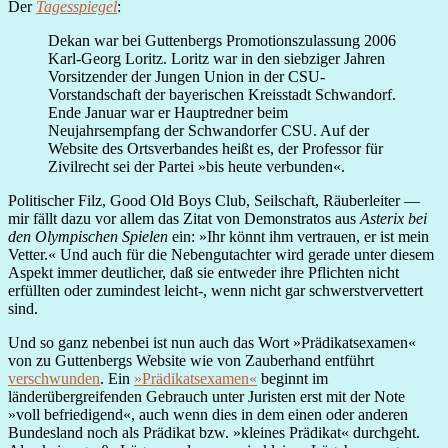
Der
Tagesspiegel
:
Dekan war bei Guttenbergs Promotionszulassung 2006
Karl-Georg Loritz. Loritz war in den siebziger Jahren
Vorsitzender der Jungen Union in der CSU-
Vorstandschaft der bayerischen Kreisstadt Schwandorf.
Ende Januar war er Hauptredner beim
Neujahrsempfang der Schwandorfer CSU. Auf der
Website des Ortsverbandes heißt es, der Professor für
Zivilrecht sei der Partei »bis heute verbunden«.
Politischer Filz, Good Old Boys Club, Seilschaft, Räuberleiter —
mir fällt dazu vor allem das Zitat von Demonstratos aus
Asterix bei
den Olympischen Spielen
ein: »Ihr könnt ihm vertrauen, er ist mein
Vetter.« Und auch für die Nebengutachter wird gerade unter diesem
Aspekt immer deutlicher, daß sie entweder ihre Pflichten nicht
erfüllten oder zumindest leicht-, wenn nicht gar schwerstvervettert
sind.
Und so ganz nebenbei ist nun auch das Wort »Prädikatsexamen«
von zu Guttenbergs Website wie von Zauberhand entführt
verschwunden
. Ein
»Prädikatsexamen«
beginnt im
länderübergreifenden Gebrauch unter Juristen erst mit der Note
»voll befriedigend«, auch wenn dies in dem einen oder anderen
Bundesland noch als Prädikat bzw. »kleines Prädikat« durchgeht.