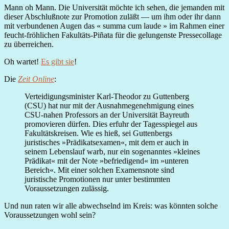
Mann oh Mann. Die Universität möchte ich sehen, die jemanden mit
dieser Abschlußnote zur Promotion zuläßt — um ihm oder ihr dann
mit verbundenen Augen das « summa cum laude » im Rahmen einer
feucht-fröhlichen Fakultäts-Piñata für die gelungenste Pressecollage
zu überreichen.
Oh wartet!
Es gibt sie
!
Die
Zeit Online
:
Verteidigungsminister Karl-Theodor zu Guttenberg
(CSU) hat nur mit der Ausnahmegenehmigung eines
CSU-nahen Professors an der Universität Bayreuth
promovieren dürfen. Dies erfuhr der Tagesspiegel aus
Fakultätskreisen. Wie es hieß, sei Guttenbergs
juristisches »Prädikatsexamen«, mit dem er auch in
seinem Lebenslauf warb, nur ein sogenanntes »kleines
Prädikat« mit der Note »befriedigend« im »unteren
Bereich«. Mit einer solchen Examensnote sind
juristische Promotionen nur unter bestimmten
Voraussetzungen zulässig.
Und nun raten wir alle abwechselnd im Kreis: was könnten solche
Voraussetzungen wohl sein?