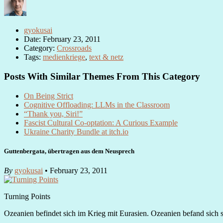
gyokusai
Date: February 23, 2011
Category:
Crossroads
Tags:
medienkriege
,
text & netz
Posts With Similar Themes From This Category
On Being Strict
Cognitive Offloading: LLMs in the Classroom
“Thank you, Siri!”
Fascist Cultural Co-optation: A Curious Example
Ukraine Charity Bundle at itch.io
Guttenbergata, übertragen aus dem Neusprech
By
gyokusai
• February 23, 2011
Turning Points
Ozeanien befindet sich im Krieg mit Eurasien. Ozeanien befand sich 