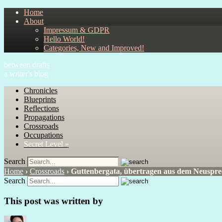
Home
About
Impressum & GDPR
Hello World!
Categories, New and Improved!
between drafts
a writer's blog
Chronicles
Blueprints
Reflections
Propagations
Crossroads
Occupations
Secret Level »
Search
Home
›
Crossroads
›
Guttenbergata, übertragen aus dem Neuspr
Search
This post was written by