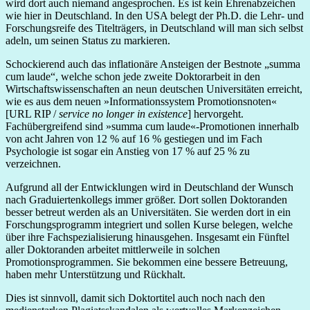
wird dort auch niemand angesprochen. Es ist kein Ehrenabzeichen
wie hier in Deutschland. In den USA belegt der Ph.D. die Lehr- und
Forschungsreife des Titelträgers, in Deutschland will man sich selbst
adeln, um seinen Status zu markieren.
Schockierend auch das inflationäre Ansteigen der Bestnote „summa
cum laude“, welche schon jede zweite Doktorarbeit in den
Wirtschaftswissenschaften an neun deutschen Universitäten erreicht,
wie es aus dem neuen »Informationssystem Promotionsnoten«
[URL RIP /
service no longer in existence
] hervorgeht.
Fachübergreifend sind »summa cum laude«-Promotionen innerhalb
von acht Jahren von 12 % auf 16 % gestiegen und im Fach
Psychologie ist sogar ein Anstieg von 17 % auf 25 % zu
verzeichnen.
Aufgrund all der Entwicklungen wird in Deutschland der Wunsch
nach Graduiertenkollegs immer größer. Dort sollen Doktoranden
besser betreut werden als an Universitäten. Sie werden dort in ein
Forschungsprogramm integriert und sollen Kurse belegen, welche
über ihre Fachspezialisierung hinausgehen. Insgesamt ein Fünftel
aller Doktoranden arbeitet mittlerweile in solchen
Promotionsprogrammen. Sie bekommen eine bessere Betreuung,
haben mehr Unterstützung und Rückhalt.
Dies ist sinnvoll, damit sich Doktortitel auch noch nach den