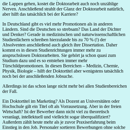
die Lappen gehen, kostet die Doktorarbeit auch noch unzählige
Nerven. Anschließend strahlt der Glanz der Doktorarbeit natürlich,
aber hilft das tatsächlich bei der Karriere?
In Deutschland gibt es viel mehr Promotionen als in anderen
Ländern. Sind die Deutschen so strebsam? Das Land der Dichter
und Denker? Gerade in medizinischen und naturwissenschaftlichen
Studienfächern schreiben hierzulande bis zu 70 % (!) der
Absolventen anschließend auch gleich ihre Dissertation. Daher
kommt es in diesen Studienrichtungen immer mehr zu
anspruchslosen Doktorarbeiten. Sie gehört ja schon quasi zum
Studium dazu und es so entstehen immer mehr
Türschildpromotionen. In diesen Bereichen – Medizin, Chemie,
Physik, Biologie – hilft der Doktortitel aber wenigstens tatsächlich
noch bei der anschließenden Jobsuche.
Allerdings ist das schon lange nicht mehr bei allen Studienbereichen
der Fall.
Ein Doktortitel im Marketing? Als Dozent an Universitäten oder
Hochschule gilt ein Titel oft als Vorrausetzung. Aber in der freien
Wirtschaft? Ist der Bewerber dann nicht viel zu theoretisch
veranlagt, intellektuell und vielleicht sogar überqualifiziert?
Außerdem zählt heute mehr als je zuvor Praxiserfahrung beim
Einstieg in den Job. Personaler sortieren Bewerbungen ohne solche