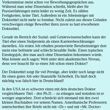
Vorkenntnisse meist schon vor Bewerbungsgesprächen aus.
Während man seine Dissertation schreibt, bleibt aber für
Praxiserfahrungen meist leider zu wenig Zeit. Es zählen
Fertigkeiten, keine Titel. Außerdem ist ein Jobeinsteiger mit
Doktortitel nicht mehr so formbar. Nicht zuletzt aus diesen Gründen
verschweigen einige Bewerber ihren zuvor so hart erworbenen
Doktortitel.
Gerade im Bereich der Sozial- und Geisteswissenschaften kann der
Titel eher einen Stolperstein als einen Karrierebeschleuniger
darstellen. Als ersten Job erhalten promovierte Berufseinsteiger dort
meist eine befristete und schlecht bezahlte Stelle. Einen typischen
Einstiegsjob, den man auch ohne Dissertation bekommen würde.
Man könnte auch sagen: Weit unter dem akademischen Niveau,
denn wer braucht für so einen Job schon einen Doktor?
Der Doktortitel sorgt für viel Prestige, aber leider noch lange nicht
für einen guten Job oder finanzielle Sicherheit. Da läuft doch
mächtig was falsch hier in Deutschland!
In den USA ist es schwerer einen mit dem deutschen Doktor
vergleichbaren Titel – den Ph.D. – zu erlangen und trotzdem ist er
weniger angesehen. Dort schmückt sich niemand mit den zwei
kleinen Buchstaben vor seinem Namen. Amerikanische Professoren
unterschreiben ihre Briefe nicht mit »Dr.« und mit »Mr. Doctor«