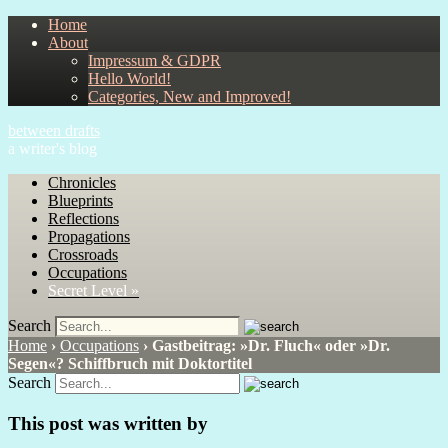
Home
About
Impressum & GDPR
Hello World!
Categories, New and Improved!
between drafts
a writer's blog
Chronicles
Blueprints
Reflections
Propagations
Crossroads
Occupations
Secret Level »
Search
Home
›
Occupations
›
Gastbeitrag: »Dr. Fluch« oder »Dr.
Segen«? Schiffbruch mit Doktortitel
Search
This post was written by