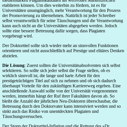
medienstarken Plagiatsskandalen als wertvolles Markenzeichen
etablieren können. Um dies weiterhin zu fördern, ist es für
Universitäten unumgänglich, mehr Verantwortung für den Prozess
der Promovierung zu übernehmen. Natürlich ist jeder Schreiber
selbst verantwortlich für seine Täuschungen und die Verantwortung
kann auch nicht an die Universitäten abgegeben werden. Jedoch
sollte eine bessere Betreuung dafür sorgen, dass Plagiaten
vorgebeugt wird.
Der Doktortitel sollte sich wieder mehr an sinnvollen Funktionen
orientieren und nicht ausschließlich auf Prestige und elitäres Denken
abzielen.
Die Lösung
: Zuerst sollten die Universitätsabsolventen sich selbst
selektieren. So sollte sich jeder selbst die Frage stellen, ob es
wirklich sinnvoll ist, die lange und harte Arbeit für den
prestigeträchtigen Titel auf sich zu nehmen und ob sich dadurch
überhaupt Vorteile für den zukünftigen Karriereweg ergeben. Eine
anschließende Auswahl sollte von der Universität vorgenommen
werden, immerhin hängt der Ruf ihrer Fakultäten davon ab. So
bleibt die Anzahl der jährlichen Neu-Doktoren überschaubar, die
Betreuung durch den Doktorvater kann intensiviert werden und so
sinkt auch das Risiko von unentdeckten Plagiaten und
Täuschungsversuchen.
Der Stopp der Doktortitel-Inflation und die Rettung des »Dr.