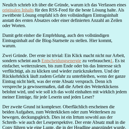
Neulich schrieb ich über die Gründe, warum ich das Verfassen eines
originalen Inhalts
für den RSS-Feed für die beste Lösung halte. Als
zweitbeste Lösung empfahl ich den vollständigen Eintragsinhalt
anstatt des ersten Absatzes oder einer definierten Anzahl an Zeilen
oder Worten.
Damit geht einher die Empfehlung, auch den vollständigen
Eintragsinhalt auf die Blog-Startseite zu stellen. Hier kommt,
warum.
Zwei Gründe. Der erste ist trivial: Ein Klick macht nicht nur Arbeit,
sondern scheint auch
Entscheidungsenergie
zu verbrauchen
1
. Es ist
einfacher, weiterzulesen, bis zum Ende oder bis das Interesse sich
verflüchtigt, als zu klicken und wieder zurückzukehren. Und der
Rückkehrklick läuft zudem Gefahr zu unterbleiben, wenn der ganze
Eintrag nicht hielt, was der erste Absatz versprach. Denn ich
verspreche ja gewissermaßen, daß die Arbeit des Weiterklickens
belohnt wird, und wie soll ich das wohl einhalten mit wirklich jedem
meiner Einträge, für jede Leserin und jeden Leser?
Der zweite Grund ist komplexer. Oberflächlich erscheinen die
beiden Aufgaben, zum Weiterklicken oder zum Weiterlesen zu
bewegen, deckungsgleich. Dies ist ein Irrtum sowohl aus der
Schreib- wie auch der Leseperspektive. Der erste Absatz muß in die
Copy führen wie eine Lunte, die in der Headline angezündet wurde.