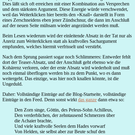
Dies läßt sich oft erreichen mit einer Kombination aus Versprechen
und dem stärksten Argument. Diese Energie würde verschwendet,
weil das Weiterklicken hier bereits den »Knall« darstellt in Form
eines Zerschneidens eben jener Zündschnur, die dann im Anschluß
auf der neuen Seite mühsam wieder angezündet werden muß.
Beim Lesen wiederum wird der einleitende Absatz in der Tat nur als
Anreiz zum Weiterklicken statt als kraftvolles Sachargument
empfunden, welches hiermit verfrisselt und verstirbt.
Nach dem Sprung passiert sogar noch Schlimmeres: Entweder fehlt
dort der Teaser-Absatz, und der Anschluß geht ebenso wie die
Kohärenz verloren, oder der erste Absatz wird wiederholt und muß
noch einmal überflogen werden bis zu dem Punkt, wo es dann
weitergeht. Das einzige, was hier noch knallen könnte, ist die
Ungeduld.
Daher: Vollständige Einträge auf die Blog-Startseite, vollständige
Einträge in den Feed. Denn sonst wirkt
das ganze
dann etwa so:
Den Zorn singe, Göttin, des Peleus-Sohn Achilleus,
Den verderblichen, der zehntausend Schmerzen über
die Achaier brachte,
Und viele kraftvolle Seelen dem Hades vorwarf
Von Helden, sie selbst aber zur Beute schuf den