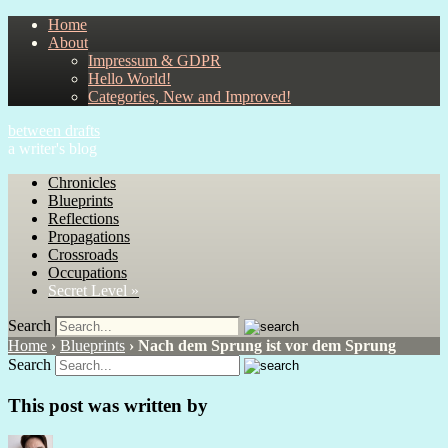
Home
About
Impressum & GDPR
Hello World!
Categories, New and Improved!
between drafts
a writer's blog
Chronicles
Blueprints
Reflections
Propagations
Crossroads
Occupations
Secret Level »
Search
Home
›
Blueprints
›
Nach dem Sprung ist vor dem Sprung
Search
This post was written by