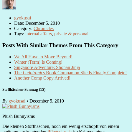
gyokusai
Date: December 5, 2010
Category:
Chronicles
Tags:
internal affairs
,
private & personal
Posts With Similar Themes From This Category
We All Have to Move Beyond!
Winter (Term) Is Coming!
Singapore Adventure: Shōnan Jinja
The
Ludotronics
Book Companion Site Is Finally Complete!
Another Comp Copy Arrived!
Stoffhäschen-Sonntag (15)
By
gyokusai
• December 5, 2010
Plush Bunnyisms
Die kleinen Stoffhäschen, noch ein wenig erschöpft von einem
weiteren anstrengenden
Pflegeeinsatz
im Rahmen einer