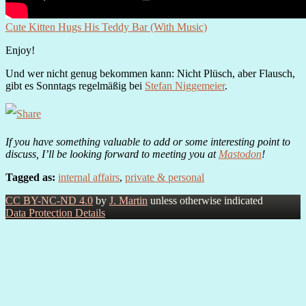
Cute Kitten Hugs His Teddy Bar (With Music)
Enjoy!
Und wer nicht genug bekommen kann: Nicht Plüsch, aber Flausch,
gibt es Sonntags regelmäßig bei
Stefan Niggemeier
.
If you have something valuable to add or some interesting point to
discuss, I’ll be looking forward to meeting you at
Mastodon
!
Tagged as:
internal affairs
,
private & personal
CC BY-NC-ND 4.0
by
J. Martin
unless otherwise indicated
Data Protection Details