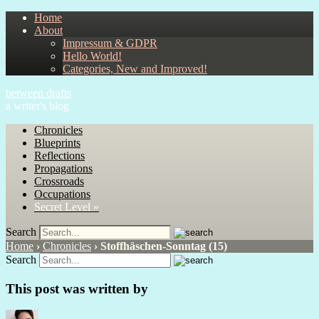
Home
About
Impressum & GDPR
Hello World!
Categories, New and Improved!
between drafts
a writer's blog
Chronicles
Blueprints
Reflections
Propagations
Crossroads
Occupations
Secret Level »
Search
Home
›
Chronicles
›
Stoffhäschen-Sonntag (15)
Search
This post was written by