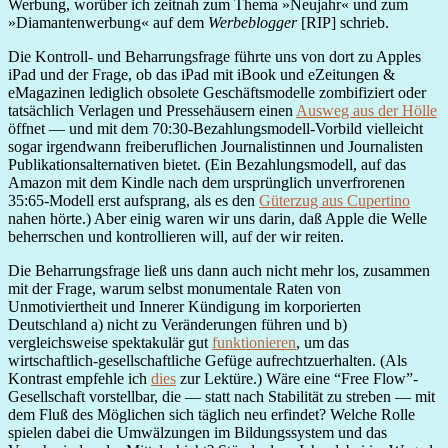
Werbung, worüber ich zeitnah zum Thema »Neujahr« und zum
»Diamantenwerbung« auf dem
Werbeblogger
[RIP] schrieb.
Die Kontroll- und Beharrungsfrage führte uns von dort zu Apples
iPad und der Frage, ob das iPad mit iBook und eZeitungen &
eMagazinen lediglich obsolete Geschäftsmodelle zombifiziert oder
tatsächlich Verlagen und Pressehäusern einen
Ausweg aus der Hölle
öffnet — und mit dem 70:30-Bezahlungsmodell-Vorbild vielleicht
sogar irgendwann freiberuflichen Journalistinnen und Journalisten
Publikationsalternativen bietet. (Ein Bezahlungsmodell, auf das
Amazon mit dem Kindle nach dem ursprünglich unverfrorenen
35:65-Modell erst aufsprang, als es den
Güterzug aus Cupertino
nahen hörte.) Aber einig waren wir uns darin, daß Apple die Welle
beherrschen und kontrollieren will, auf der wir reiten.
Die Beharrungsfrage ließ uns dann auch nicht mehr los, zusammen
mit der Frage, warum selbst monumentale Raten von
Unmotiviertheit und Innerer Kündigung im korporierten
Deutschland a) nicht zu Veränderungen führen und b)
vergleichsweise spektakulär gut
funktionieren
, um das
wirtschaftlich-gesellschaftliche Gefüge aufrechtzuerhalten. (Als
Kontrast empfehle ich
dies
zur Lektüre.) Wäre eine “Free Flow”-
Gesellschaft vorstellbar, die — statt nach Stabilität zu streben — mit
dem Fluß des Möglichen sich täglich neu erfindet? Welche Rolle
spielen dabei die Umwälzungen im Bildungssystem und das