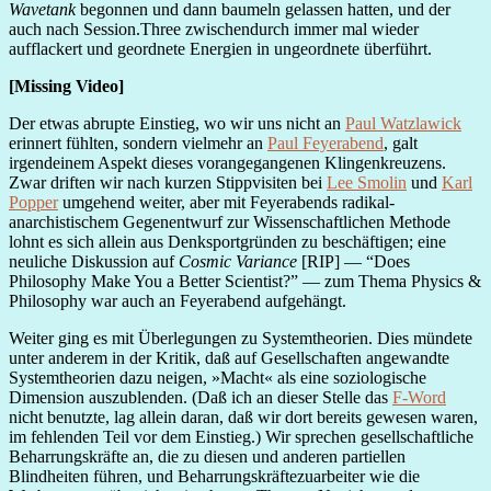
Wavetank
begonnen und dann baumeln gelassen hatten, und der
auch nach Session.Three zwischendurch immer mal wieder
aufflackert und geordnete Energien in ungeordnete überführt.
[Missing Video]
Der etwas abrupte Einstieg, wo wir uns nicht an
Paul Watzlawick
erinnert fühlten, sondern vielmehr an
Paul Feyerabend
, galt
irgendeinem Aspekt dieses vorangegangenen Klingenkreuzens.
Zwar driften wir nach kurzen Stippvisiten bei
Lee Smolin
und
Karl
Popper
umgehend weiter, aber mit Feyerabends radikal-
anarchistischem Gegenentwurf zur Wissenschaftlichen Methode
lohnt es sich allein aus Denksportgründen zu beschäftigen; eine
neuliche Diskussion auf
Cosmic Variance
[RIP] — “Does
Philosophy Make You a Better Scientist?” — zum Thema Physics &
Philosophy war auch an Feyerabend aufgehängt.
Weiter ging es mit Überlegungen zu Systemtheorien. Dies mündete
unter anderem in der Kritik, daß auf Gesellschaften angewandte
Systemtheorien dazu neigen, »Macht« als eine soziologische
Dimension auszublenden. (Daß ich an dieser Stelle das
F-Word
nicht benutzte, lag allein daran, daß wir dort bereits gewesen waren,
im fehlenden Teil vor dem Einstieg.) Wir sprechen gesellschaftliche
Beharrungskräfte an, die zu diesen und anderen partiellen
Blindheiten führen, und Beharrungskräftezuarbeiter wie die