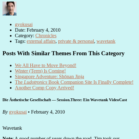
gyokusai
Date: February 4, 2010
Category:
Chronicles
Tags:
external affairs
,
private & personal
,
wavetank
Posts With Similar Themes From This Category
We All Have to Move Beyond!
Winter (Term) Is Coming!
Singapore Adventure: Shōnan Jinja
The
Ludotronics
Book Companion Site Is Finally Complete!
Another Comp Copy Arrived!
Die Ästhetische Gesellschaft — Session.Three: Ein Wavetank VideoCast
By
gyokusai
• February 4, 2010
Wavetank
Note
: A good number of years down the road, Tim took our