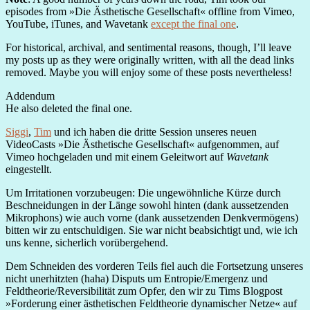
episodes from »Die Ästhetische Gesellschaft« offline from Vimeo,
YouTube, iTunes, and Wavetank
except the final one
.
For historical, archival, and sentimental reasons, though, I’ll leave
my posts up as they were originally written, with all the dead links
removed. Maybe you will enjoy some of these posts nevertheless!
Addendum
He also deleted the final one.
Siggi
,
Tim
und ich haben die dritte Session unseres neuen
VideoCasts »Die Ästhetische Gesellschaft« aufgenommen, auf
Vimeo hochgeladen und mit einem Geleitwort auf
Wavetank
eingestellt.
Um Irritationen vorzubeugen: Die ungewöhnliche Kürze durch
Beschneidungen in der Länge sowohl hinten (dank aussetzenden
Mikrophons) wie auch vorne (dank aussetzenden Denkvermögens)
bitten wir zu entschuldigen. Sie war nicht beabsichtigt und, wie ich
uns kenne, sicherlich vorübergehend.
Dem Schneiden des vorderen Teils fiel auch die Fortsetzung unseres
nicht unerhitzten (haha) Disputs um Entropie/Emergenz und
Feldtheorie/Reversibilität zum Opfer, den wir zu Tims Blogpost
»Forderung einer ästhetischen Feldtheorie dynamischer Netze« auf