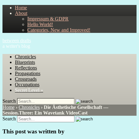
Home
About
Impressum & GDPR
Hello World!
Categories, New and Improved!
between drafts
a writer's blog
Chronicles
Blueprints
Reflections
Propagations
Crossroads
Occupations
Secret Level »
Search
Home
›
Chronicles
›
Die Ästhetische Gesellschaft —
Session.Three: Ein Wavetank VideoCast
Search
This post was written by