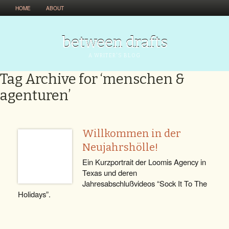
HOME
ABOUT
between drafts
A WRITER'S BLOG
Tag Archive for ‘menschen &
agenturen’
Willkommen in der
Neujahrshölle!
Ein Kurzportrait der Loomis Agency in
Texas und deren
Jahresabschlußvideos “Sock It To The
Holidays”.