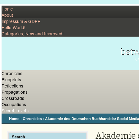
Home
About
Impressum & GDPR
Hello World!
Categories, New and Improved!
betw
A 
Chronicles
Blueprints
Reflections
Propagations
Crossroads
Occupations
Secret Level »
Home
›
Chronicles
›
Akademie des Deutschen Buchhandels: Social Media 
Akademie d
Search