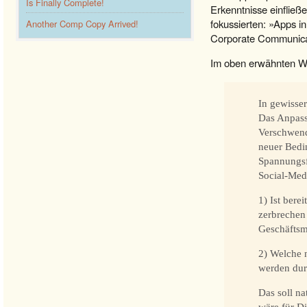
Is Finally Complete!
Erkenntnisse einflie
fokussierten: »Apps 
Another Comp Copy Arrived!
Corporate Communica
Im oben erwähnten Wer
In gewisser
Das Anpass
Verschwend
neuer Bedi
Spannungsfe
Social-Medi
1) Ist bere
zerbrechen
Geschäftsm
2) Welche 
werden dur
Das soll na