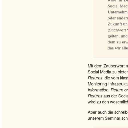
wäre für Di
Social Medi
Unternehme
oder ander
Zukunft un
(Stichwort 
gelten, und
dem zu erwa
das wir all
Mit dem Zauberwort m
Social Media zu biete
Returns
, die vom kla
Monitoring-Infrastru
Information
,
Return o
Returns
aus der Socia
wird zu den wesentli
Aber auch die schreib
unserem Seminar schri