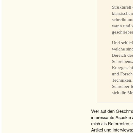
Strukturell
klassische
schreibt un
wann und w
geschrieben
Und schließ
welche sind
Bereich de
Schreibens
Kurzgeschi
und Forsch
Techniken,
Schreiber 
sich die Me
Wer auf den Geschmack
interessante Aspekte
mich als Referenten,
Artikel und Interviews: