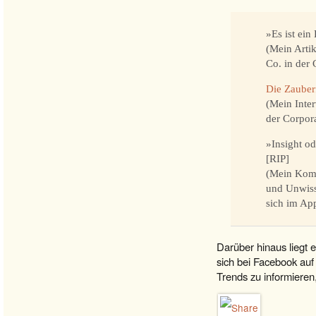
»Es ist ein
(Mein Arti
Co. in der
Die Zauberf
(Mein Inte
der Corpor
»Insight o
[RIP]
(Mein Komm
und Unwiss
sich im Ap
Darüber hinaus liegt 
sich bei Facebook au
Trends zu informieren