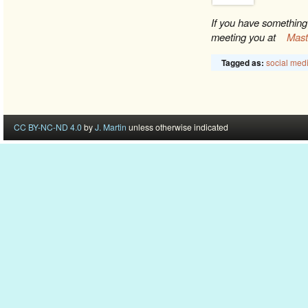
If you have something 
meeting you at
Mas
social med
Tagged as:
CC BY-NC-ND 4.0
by
J. Martin
unless otherwise indicated