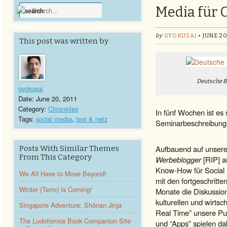
Media für 
by
GYOKUSAI
• JUNE 20
This post was written by
Deutsche 
gyokusai
Date: June 20, 2011
Category:
Chronicles
In fünf Wochen ist es 
Tags:
social media
,
text & netz
Seminarbeschreibung 
Aufbauend auf unsere 
Posts With Similar Themes
From This Category
Werbeblogger
[RIP] a
Know-How für Social 
We All Have to Move Beyond!
mit den fortgeschritt
Winter (Term) Is Coming!
Monate die Diskussio
kulturellen und wirts
Singapore Adventure: Shōnan Jinja
Real Time” unsere Pub
The
Ludotronics
Book Companion Site
und “Apps” spielen da