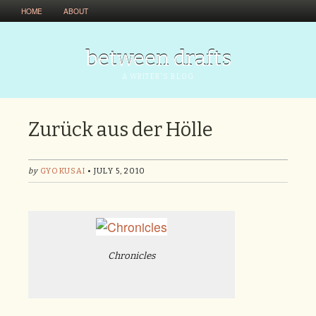
HOME
ABOUT
between drafts
A WRITER'S BLOG
Zurück aus der Hölle
by
GYOKUSAI
• JULY 5, 2010
Chronicles