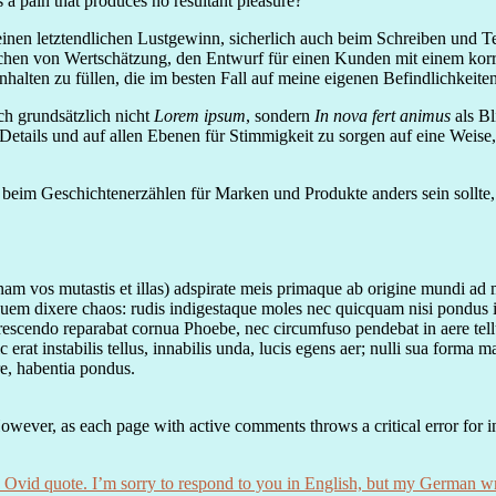
a pain that produces no resultant pleasure?
n letztendlichen Lustgewinn, sicherlich auch beim Schreiben und Texte
eichen von Wertschätzung, den Entwurf für einen Kunden mit einem kor
alten zu füllen, die im besten Fall auf meine eigenen Befindlichkeiten 
h grundsätzlich nicht
Lorem ipsum
, sondern
In nova fert animus
als Bl
n Details und auf allen Ebenen für Stimmigkeit zu sorgen auf eine We
beim Geschichtenerzählen für Marken und Produkte anders sein sollte,
(nam vos mutastis et illas) adspirate meis primaque ab origine mundi a
, quem dixere chaos: rudis indigestaque moles nec quicquam nisi pondu
scendo reparabat cornua Phoebe, nec circumfuso pendebat in aere tellu
sic erat instabilis tellus, innabilis unda, lucis egens aer; nulli sua forma
re, habentia pondus.
wever, as each page with active comments throws a critical error for