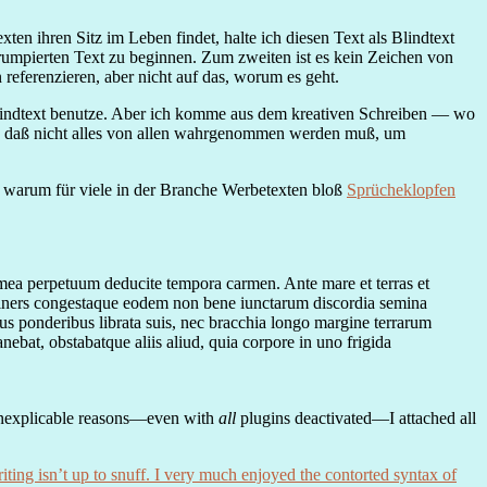
n ihren Sitz im Leben findet, halte ich diesen Text als Blindtext
rumpierten Text zu beginnen. Zum zweiten ist es kein Zeichen von
referenzieren, aber nicht auf das, worum es geht.
indtext benutze. Aber ich komme aus dem kreativen Schreiben — wo
ise, daß nicht alles von allen wahrgenommen werden muß, um
 warum für viele in der Branche Werbetexten bloß
Sprücheklopfen
d mea perpetuum deducite tempora carmen. Ante mare et terras et
s iners congestaque eodem non bene iunctarum discordia semina
s ponderibus librata suis, nec bracchia longo margine terrarum
 manebat, obstabatque aliis aliud, quia corpore in uno frigida
 inexplicable reasons—even with
all
plugins deactivated—I attached all