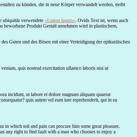
talten zu künden, die in neue Körper verwandelt werden, treibt
he ubiquitär verwendete
»Lorem ipsum«
. Ovids Text ist, wenn auch
 das beworbene Produkt Gestalt annehmen wird in plastischem,
 des Guten und des Bösen mit einer Verteidigung der epikuräischen
veniam, quis nostrud exercitation ullamco laboris nisi ut
pora incidunt, ut labore et dolore magnam aliquam quaerat
consequatur? quis autem vel eum iure reprehenderit, qui in ea
ccur in which toil and pain can procure him some great pleasure.
as any right to find fault with a man who chooses to enjoy a