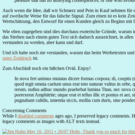
pleasure that has no annoying consequences, or one who avoids 
Auch wenn die Idee, daß wir Schmerz und Pein in Kauf nehmen für eine
auf zweifache Weise für das falsche Signal. Zum einen ist es kein Z
Wertschätzung, den Entwurf für einen Kunden gleich zu Beginn mit Inh
Wie oben zugegeben sind dies durchaus esoterische Gründe, warum ic
das Streben nach einem guten Text sich dadurch auszeichnet, in alle
verstanden zu werden, aber kann und darf.
Und ich habe noch nie verstanden, warum das beim Werbetexten und 
unter Zeitdruck
ist.
Zum Abschluß noch ein bißchen Ovid. Enjoy!
In nova fert animus mutatas dicere formas corpora; di, coeptis 
quod tegit omnia caelum unus erat toto naturae vultus in orbe
rerum. nullus adhuc mundo praebebat lumina Titan, nec nova cre
porrexerat Amphitrite; utque erat et tellus illic et pontus et aer, 
pugnabant calidis, umentia siccis, mollia cum duris, sine ponde
Concerning Comments
While I
disabled comments
ages ago, I preserved legacy comments. Ho
legacy comments as images with ALT texts instead.