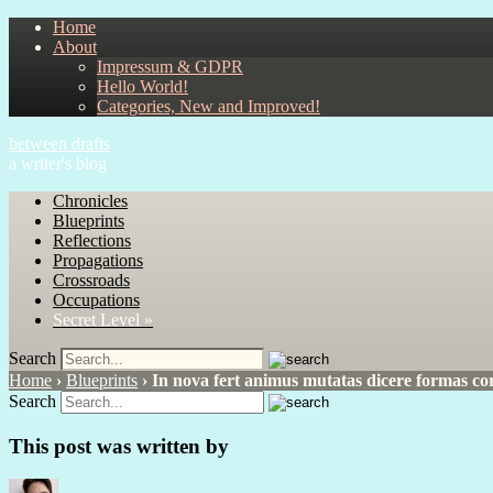
Home
About
Impressum & GDPR
Hello World!
Categories, New and Improved!
between drafts
a writer's blog
Chronicles
Blueprints
Reflections
Propagations
Crossroads
Occupations
Secret Level »
Search
Home
›
Blueprints
›
In nova fert animus mutatas dicere formas co
Search
This post was written by