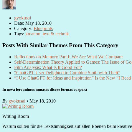
gyokusai
Date: May 18, 2010
Category:
Blueprints
Tags:
kreation
,
text & technik
Posts With Similar Themes From This Category
Reflections on Memory Part I: We Are What We Compare
Self-Determination Theory Applied to Games: The Issue of Go
Film Analysis: What Is It Good For?
“ChatGPT User Delighted to Combine Sloth with Theft”
“I Use ChatGPT for Ideas and Inspiration” Is the New “I Read
In nova fert animus mutatas dicere formas corpora
By
gyokusai
• May 18, 2010
Writing Room
Warum sollten für die Textstimmigkeit auf allen Ebenen beim kreati