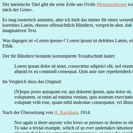
Der lateinische Titel gibt die erste Zeile aus Ovids
Metamorphosen
wie
mich der Geist«.
Es mag esoterisch anmuten, aber ich hielt das immer für einen wesen
korrektes Latein, ebenso offensichtlich Blindtext, verspricht aber, 
imaginativen Text.
Was dagegen ist »Lorem ipsum«? Lorem ipsum ist defektes Latein, ei
Ethik.
Der für Blindtext benutzte korrumpierte Textabschnitt lautet:
Lorem ipsum dolor sit amet, consectetur adipisici elit, sed eiu
aliquid ex ea commodi consequat. Quis aute iure reprehenderit in 
Im Vergleich dazu das Original:
[N]eque porro quisquam est, qui dolorem ipsum, quia dolor sit,
voluptatem. ut enim ad minima veniam, quis nostrum exercitatio
voluptate velit esse, quam nihil molestiae consequatur, vel illu
Nach der Übersetzung von
H. Rackham
, 1914:
Nor again is there anyone who loves or pursues or desires to obt
To take a trivial example, which of us ever undertakes laboriou